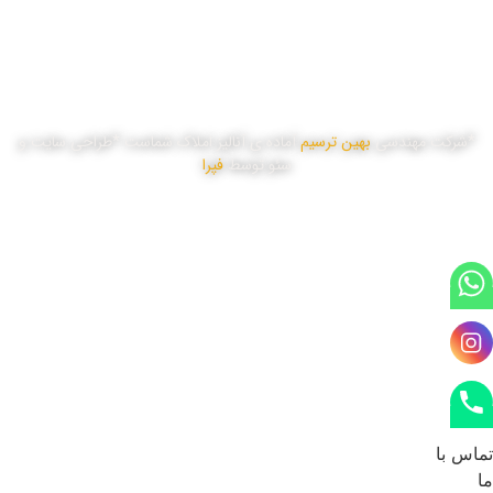
پنج شنبه
8:00 تا 16:00
*شرکت مهندسی
بهین ترسیم
آماده ی آنالیز املاک شماست *طراحی سایت و
سئو توسط
فپرا
تماس با
ما