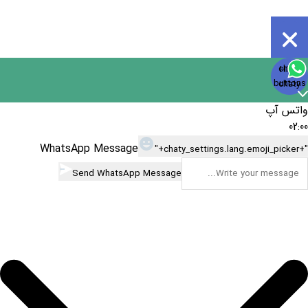
Open
chaty
Hide
chaty
buttons
chaty
واتس آپ
02:00
WhatsApp Message
"+chaty_settings.lang.emoji_picker+"
Send WhatsApp Message