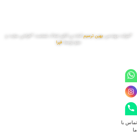
پنج شنبه
8:00 تا 16:00
*شرکت مهندسی
بهین ترسیم
آماده ی آنالیز املاک شماست *طراحی سایت و
سئو توسط
فپرا
تماس با
ما