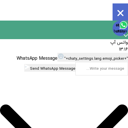
Open
chaty
Hide
chaty
buttons
chaty
واتس آپ
13:16
WhatsApp Message
"+chaty_settings.lang.emoji_picker+"
Send WhatsApp Message