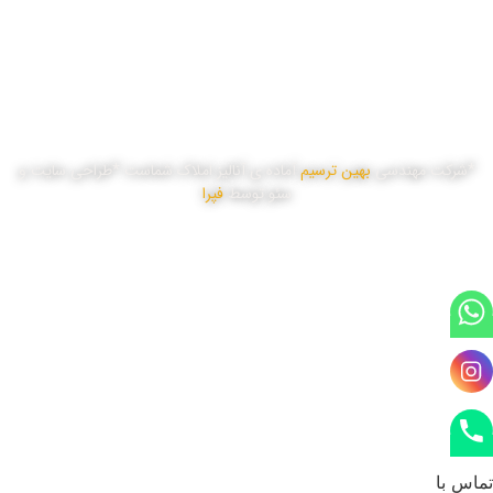
چهار شنبه
8:00 تا 17:00
پنج شنبه
8:00 تا 16:00
*شرکت مهندسی
بهین ترسیم
آماده ی آنالیز املاک شماست *طراحی سایت و
سئو توسط
فپرا
تماس با