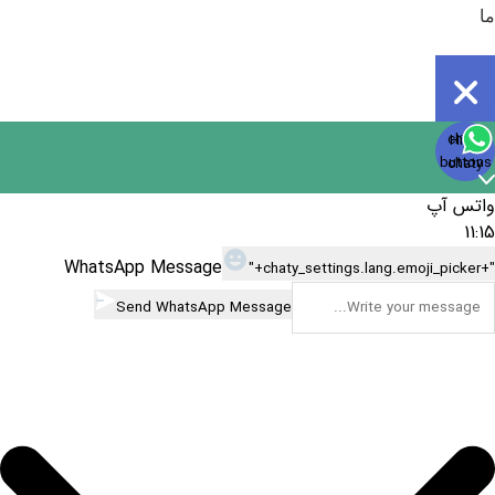
ما
Open
chaty
Hide
chaty
buttons
chaty
واتس آپ
11:15
WhatsApp Message
"+chaty_settings.lang.emoji_picker+"
Send WhatsApp Message