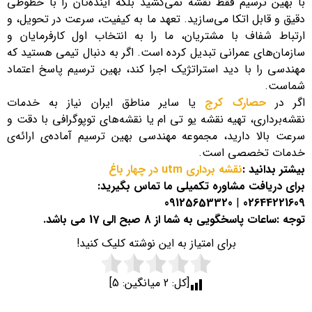
با بهین ترسیم فقط نقشه نمی‌کشید بلکه آینده‌تان را با خطوطی
دقیق و قابل اتکا می‌سازید. تعهد ما به کیفیت، سرعت در تحویل، و
ارتباط شفاف با مشتریان، ما را به انتخاب اول کارفرمایان و
سازمان‌های عمرانی تبدیل کرده است. اگر به دنبال تیمی هستید که
مهندسی را با دید استراتژیک اجرا کند، بهین ترسیم پاسخ اعتماد
شماست.
اگر در
حصارک کرج
یا سایر مناطق ایران نیاز به خدمات
نقشه‌برداری، تهیه نقشه یو تی ام یا نقشه‌های توپوگرافی با دقت و
سرعت بالا دارید، مجموعه مهندسی بهین ترسیم آماده‌ی ارائه‌ی
خدمات تخصصی است.
بیشتر بدانید :
نقشه برداری utm در چهار باغ
برای دریافت مشاوره تکمیلی ما تماس بگیرید:
09125653320
|
02644221609
توجه :ساعات پاسخگویی به شما از 8 صبح الی 17 می باشد.
برای امتیاز به این نوشته کلیک کنید!
[کل:
2
میانگین:
5
]