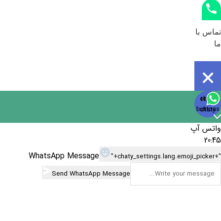
تماس با
ما
Open
chaty
Hide
chaty
buttons
chaty
واتس آپ
20:45
WhatsApp Message
"+chaty_settings.lang.emoji_picker+"
Send WhatsApp Message