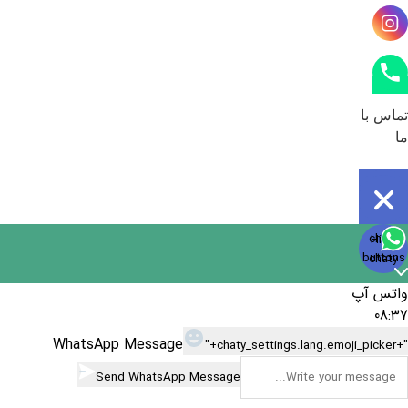
تماس با
ما
Open
chaty
Hide
chaty
buttons
chaty
واتس آپ
08:37
WhatsApp Message
"+chaty_settings.lang.emoji_picker+"
Send WhatsApp Message