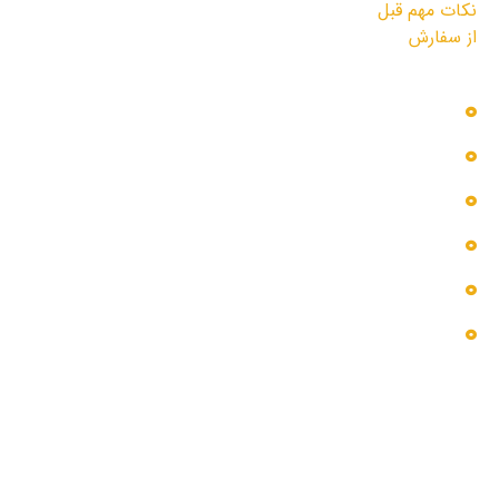
دسترسی سریع
بلاگ
پروژه ها
تماس با ما
خدمات ما
درباره ما
گالری عکس
اطلاعات تماس
البرز، هشتگرد ، خیابان منتظران قائم مجتمع تجاری
دخترخاله
0264-4221609
۰۹۰۲۳۰۰۷۷۲۷ نقشه برداری