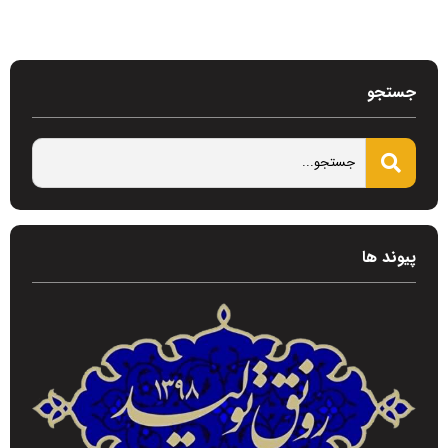
جستجو
پیوند ها