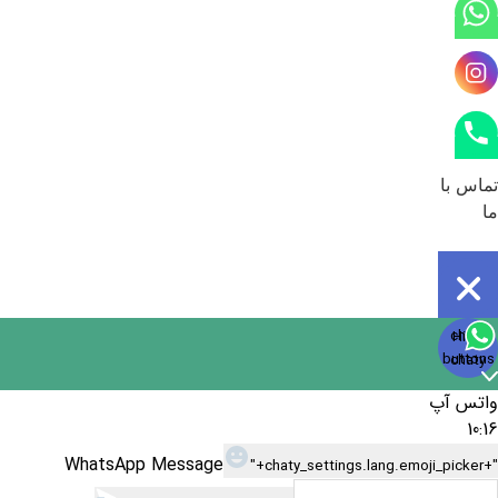
تماس با
ما
Open
chaty
Hide
chaty
buttons
chaty
واتس آپ
10:16
WhatsApp Message
"+chaty_settings.lang.emoji_picker+"