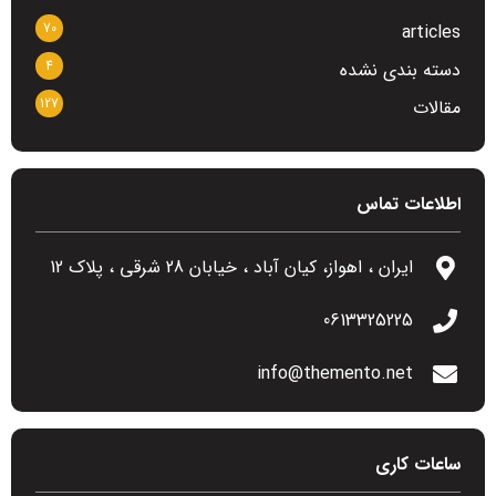
70
articles
4
دسته بندی نشده
127
مقالات
اطلاعات تماس
ایران ، اهواز، کیان آباد ، خیابان 28 شرقی ، پلاک 12
0613325225
info@themento.net
ساعات کاری