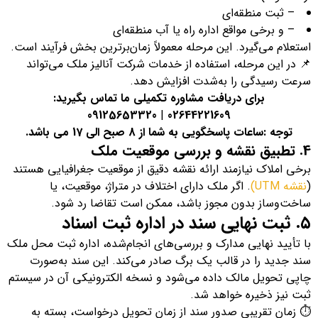
– ثبت منطقه‌ای
– و برخی مواقع اداره راه یا آب منطقه‌ای
استعلام می‌گیرد. این مرحله معمولاً زمان‌برترین بخش فرآیند است.
📌 در این مرحله، استفاده از خدمات شرکت آنالیز ملک می‌تواند
سرعت رسیدگی را به‌شدت افزایش دهد.
برای دریافت مشاوره تکمیلی ما تماس بگیرید:
09125653320
|
02644221609
توجه :ساعات پاسخگویی به شما از 8 صبح الی 17 می باشد.
4. تطبیق نقشه و بررسی موقعیت ملک
برخی املاک نیازمند ارائه نقشه دقیق از موقعیت جغرافیایی هستند
(
نقشه UTM)
. اگر ملک دارای اختلاف در متراژ، موقعیت، یا
ساخت‌وساز بدون مجوز باشد، ممکن است تقاضا رد شود.
۵. ثبت نهایی سند در اداره ثبت اسناد
با تأیید نهایی مدارک و بررسی‌های انجام‌شده، اداره ثبت محل ملک
سند جدید را در قالب یک برگ صادر می‌کند. این سند به‌صورت
چاپی تحویل مالک داده می‌شود و نسخه الکترونیکی آن در سیستم
ثبت نیز ذخیره خواهد شد.
⏱ زمان تقریبی صدور سند از زمان تحویل درخواست، بسته به