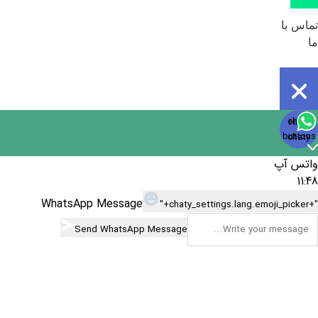
تماس با
ما
Open
chaty
Hide
chaty
buttons
chaty
واتس آپ
11:48
WhatsApp Message
"+chaty_settings.lang.emoji_picker+"
Send WhatsApp Message