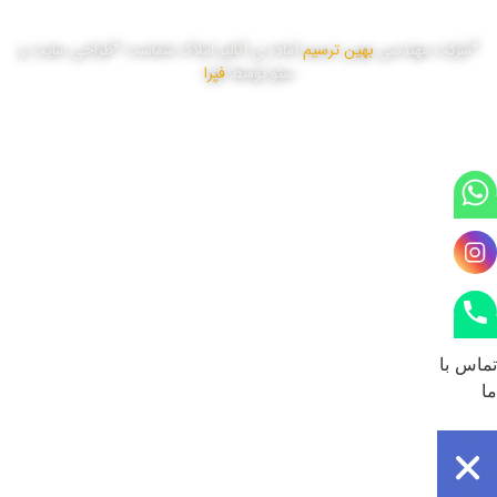
*شرکت مهندسی
بهین ترسیم
آماده ی آنالیز املاک شماست *طراحی سایت و
سئو توسط
فپرا
تماس با
ما