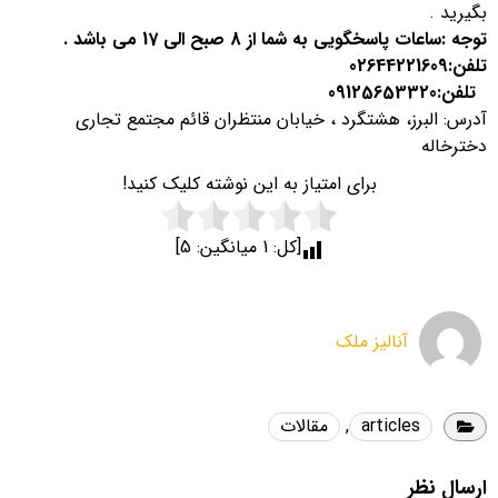
بگیرید .
توجه :ساعات پاسخگویی به شما از 8 صبح الی 17 می باشد .
تلفن:
02644221609
تلفن:
09125653320
آدرس:
البرز، هشتگرد ، خیابان منتظران قائم مجتمع تجاری
دخترخاله
برای امتیاز به این نوشته کلیک کنید!
[کل:
1
میانگین:
5
]
آنالیز ملک
articles
,
مقالات
ارسال نظر