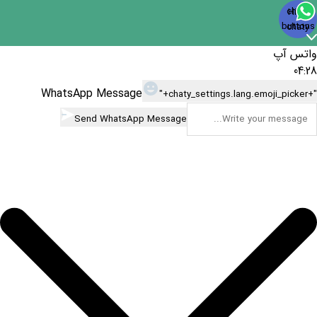
Open
chaty
Hide
chaty
buttons
chaty
واتس آپ
04:28
WhatsApp Message
"+chaty_settings.lang.emoji_picker+"
Send WhatsApp Message