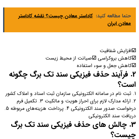
حتما مطالعه کنید:
کاداستر معادن چیست؟ نقشه کاداستر
معادن ایران
☑
افزایش شفافیت
☑
کاهش بروکراسی
☑
صیانت از محیط زیست
☑
کاهش جعل و سوء استفاده
2. فرآیند حذف فیزیکی سند تک برگ چگونه
است؟
1. ثبت نام در سامانه الکترونیکی سازمان ثبت اسناد و املاک کشور
2. ارائه مدارک لازم برای احراز هویت و مالکیت 3. تکمیل فرم
درخواست صدور سند الکترونیکی 4. پرداخت هزینه‌های مربوطه 5.
دریافت سند الکترونیکی
3. چالش های حذف فیزیکی سند تک برگ
چیست؟