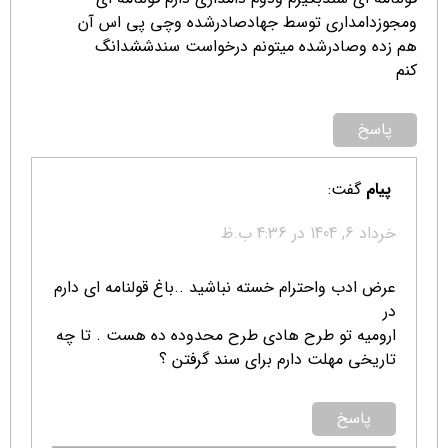
ومجوزدامداری توسط جهادصادرشده وچی پی اس آن
هم زده وصادرشده میتونم درخواست سندششدانگ
کنم
پاسخ
پیام
گفت:
خرداد 6, 1404 در 4:36 ب.ظ
عرض ادب واحترام خسته نباشید ..باغ قولنامه ای دارم
در
ارومیه تو طرح هادی طرح محدوده ده هست . تا چه
تاریخی مهلت دارم برای سند گرفتن ؟
پاسخ