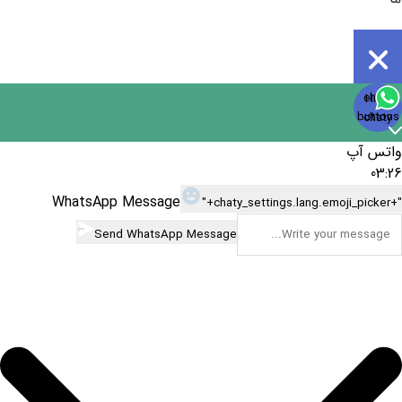
Open
chaty
Hide
chaty
buttons
chaty
واتس آپ
03:26
WhatsApp Message
"+chaty_settings.lang.emoji_picker+"
Send WhatsApp Message