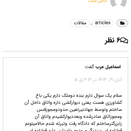
آنالیز ملک
articles
,
مقالات
6 نظر
اسماعیل عرب
گفت:
آبان 19, 1403 در 3:14 ق.ظ
سلام یک سوال دارم بنده دوملک دارم یکی باغ
کشاورزی هست یعنی دیوارکشی داره واتاق داخل آن
ساختم وتوسط جهادنیرتعین حدودومجوزفنس
ومجوزاتاق صادرشده وبعددیوارکشیدم واتاق آن
رابزرگترساختم که دادگاه رفت وتبرئه شدم حالامیتونم
قولنامه ای سندبگیرم ودوم دامداری دارم قولنامه ای