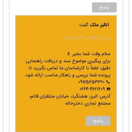
پاسخ
آنالیز ملک
گفت:
دی 11, 1404 در 11:09 ق.ظ
سلام وقت شما بخیر 🌷
برای پیگیری موضوع سند و دریافت راهنمایی
دقیق، لطفاً با کارشناسان ما تماس بگیرید تا
پرونده شما بررسی و راهکار مناسب ارائه شود.
📞 09125653320
☎️ 0264-4221609
آدرس: البرز، هشتگرد، خیابان منتظران قائم،
مجتمع تجاری دخترخاله
پاسخ