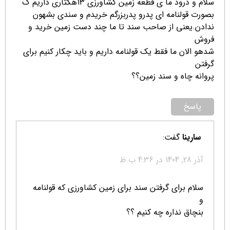
سلام و درود ما ی قطعه زمین کشاورزی ۱۳هکتاری داریم ک
بصورت قولنامه ای پدرو پدربزرگم خریدم و سندی بشهون
ندادن.یعنی از صاحب سند تا ما چند دست زمین خرید و
فروش
شدهو الان ما فقط یک قولنامه داریم و باید چکار کنیم برای
گرفتن
پروانه چاه و سند زمین؟؟
پاسخ
سارینا
گفت:
آذر 28, 1404 در 4:36 ب.ظ
سلام برای گرفتن سند برای زمین کشاورزی که قولنامه
و
بنچاق نداره چه کنیم ؟؟