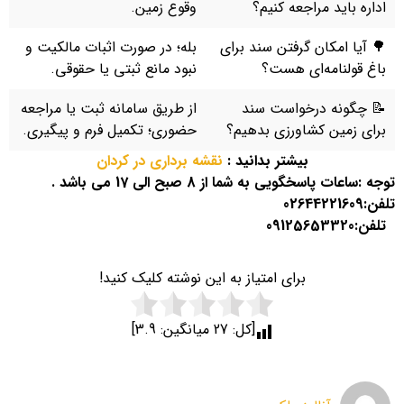
اداره باید مراجعه کنیم؟
وقوع زمین.
🌳 آیا امکان گرفتن سند برای
بله؛ در صورت اثبات مالکیت و
باغ قولنامه‌ای هست؟
نبود مانع ثبتی یا حقوقی.
📝 چگونه درخواست سند
از طریق سامانه ثبت یا مراجعه
برای زمین کشاورزی بدهیم؟
حضوری؛ تکمیل فرم و پیگیری.
بیشتر بدانید :
نقشه برداری در کردان
توجه :ساعات پاسخگویی به شما از 8 صبح الی 17 می باشد .
تلفن:
02644221609
تلفن:
09125653320
برای امتیاز به این نوشته کلیک کنید!
[کل:
27
میانگین:
3.9
]