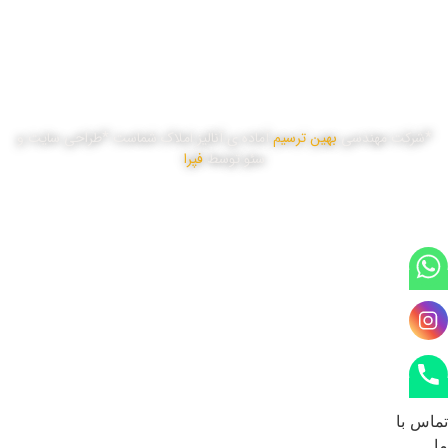
چهار شنبه
8:00 تا 17:00
پنج شنبه
8:00 تا 16:00
*شرکت مهندسی
بهین ترسیم
آماده ی آنالیز املاک شماست *طراحی سایت و
سئو توسط
فپرا
تماس با
ما