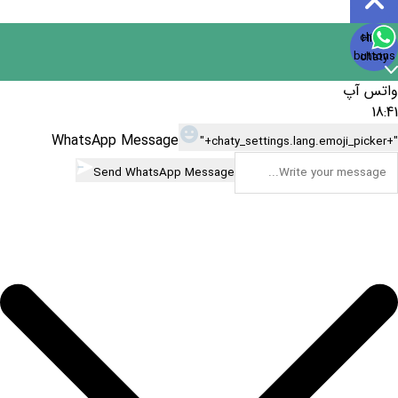
Open
chaty
Hide
chaty
buttons
chaty
واتس آپ
18:41
WhatsApp Message
"+chaty_settings.lang.emoji_picker+"
Send WhatsApp Message