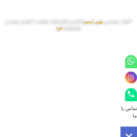
*شرکت مهندسی
بهین ترسیم
آماده ی آنالیز املاک شماست *طراحی سایت و
سئو توسط
فپرا
تماس با
ما