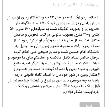
اردیبهشت 4, 1404 در 12:16 ق.ظ
با سلام. پدربزرگ بنده در سال ۴۲ حدود۴هکتار زمین زراعی در
اتوبان بابایی تهران خریداری کرد ک ۷۵ سند منگوله دار
دفترچه ی و بصورت تفکیک شده به متراژهای ۶۰۰ متری ۵۱۰
متری و۳۰۰ متری بصورت قانونی در ثبت تحویل و بنامش
منتقل شد بعد از سال ۶۸ ک پدربزرگم فوت کرد پدرم دنبال
املاک پدری رفت و متوجه شدیم زمین ارثی ما تبدیل به
دانشگاه امام حسین شده و منابع طبیعی ملی اعلام کرده
درحال حاضر اسناد کامل مالکیت و استعلام های ما موجود و
اثبات مالکیت ما در ثبت روشن در طرف دیگر قضیه منابع
طبیعی و سپاه زمین را تصرف کردند،ما مستاجر هستیم و
۴هکتار زمین در شهر خودمان با اسناد کاملا قانونی داریم
واقعا به چه مرجعی باید این موضوع را گفت!! چرا معوض در
قبال ملک ما نمیدهند!!؟ ممنون میشم راهنمایی و کمک
بفرمایید،با تشکر فولادی
پاسخ