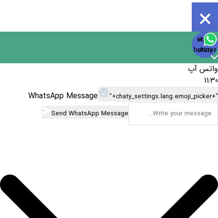
Open
chaty
Hide
chaty
buttons
chaty
واتس آپ
11:30
WhatsApp Message
"+chaty_settings.lang.emoji_picker+"
Send WhatsApp Message