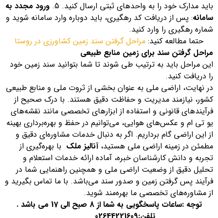
باید مدارک خود را به واحدهای ثبتی ارسال کنید. 5.
ورود مجدد به
سامانه
: پس از دریافت کد رهگیری، باید دوباره وارد سامانه شوید و
شماره رهگیری را وارد کنید.
حتما مطالعه کنید:
مراحل گرفتن سند زمین کشاورزی در روستا
مراحل گرفتن سند برای زمین منابع طبیعی
این مراحل باید به ترتیب طی شوند تا شما بتوانید سند زمین خود
را دریافت کنید.
در نهایت، اراضی ملی به عنوان بخشی از ثروت ملی و منابع طبیعی
کشور، نیازمند مدیریت و حفاظت دقیق هستند. با درک صحیح از
فرآیندهای قانونی و استفاده از ابزارهای تخصصی مانند نقشه‌های
یو تی ام و عکس‌های هوایی، می‌توانیم در حفظ و بهره‌برداری بهینه
از این اراضی گام برداریم. اگر به دنبال خدمات مشاوره‌ای دقیق و
مطمئن در زمینه اراضی ملی هستید،
آنالیز ملک
با بهره‌گیری از
تجربه و دانش کارشناسان خبره، آماده ارائه خدمات استعلام و
تحلیل دقیق از وضعیت اراضی ملی و همچنین راهنمایی شما در
فرآیند پس گرفتن زمین و صدور سند می‌باشد. با ما تماس بگیرید و
از مشاوره‌های تخصصی ما بهره‌مند شوید.
توجه :ساعات پاسخگویی به شما از 8 صبح الی 17 می باشد .
تلفن:
02644221609