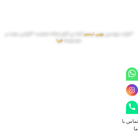
پنج شنبه
8:00 تا 16:00
*شرکت مهندسی
بهین ترسیم
آماده ی آنالیز املاک شماست *طراحی سایت و
سئو توسط
فپرا
تماس با
ما