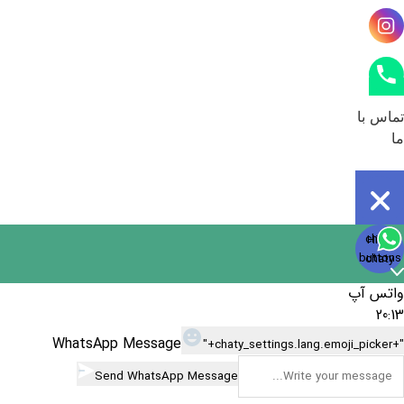
تماس با
ما
Open
chaty
Hide
chaty
buttons
chaty
واتس آپ
20:13
WhatsApp Message
"+chaty_settings.lang.emoji_picker+"
Send WhatsApp Message