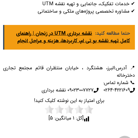
✔ خدمات تفکیک، جانمایی و تهیه نقشه UTM
✔ مشاوره تخصصی پروژه‌های ملکی و ساختمانی
حتما مطالعه کنید:
نقشه برداری UTM در زنجان | راهنمای
کامل تهیه نقشه یو تی ام، کاربردها، هزینه و مراحل انجام
📍 آدرس:البرز، هشتگرد ، خیابان منتظران قائم مجتمع تجاری
دخترخاله
📞 شماره تماس:
0264-4221609
۰۹۰۲۳۰۰۷۷۲۷ نقشه برداری
برای امتیاز به این نوشته کلیک کنید!
[کل:
1
میانگین:
5
]