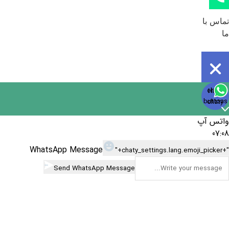
تماس با
ما
Open
chaty
Hide
chaty
buttons
chaty
واتس آپ
07:08
WhatsApp Message
"+chaty_settings.lang.emoji_picker+"
Send WhatsApp Message