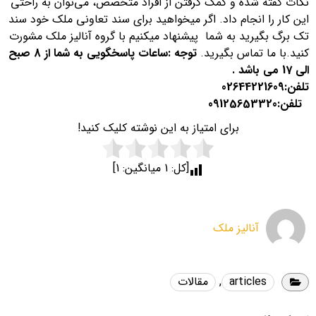
نکات گفته شده و کمک گرفتن از افراد متخصص، می‌توان به راحتی
این کار را انجام داد. اگر میخواهید برای سند تعاونی ملک خود سند
تک برگ بگیرید به شما پیشنهاد میکنیم با گروه آنالیز ملک مشورت
کنید.با ما تماس بگیرید.
توجه :ساعات پاسخگویی به شما از 8 صبح
الی 17 می باشد .
تلفن:
02644221609
تلفن:
09125653320
برای امتیاز به این نوشته کلیک کنید!
[کل:
1
میانگین:
1
]
آنالیز ملک
articles
,
مقالات