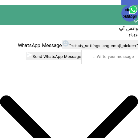
Open
chaty
Hide
chaty
buttons
chaty
واتس آپ
19:16
WhatsApp Message
"+chaty_settings.lang.emoji_picker+"
Send WhatsApp Message