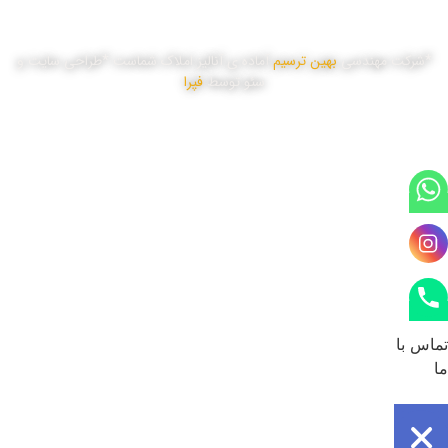
*شرکت مهندسی
بهین ترسیم
آماده ی آنالیز املاک شماست *طراحی سایت و
سئو توسط
فپرا
تماس با
ما