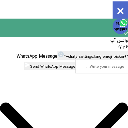
Open
chaty
Hide
chaty
buttons
chaty
واتس آپ
07:36
WhatsApp Message
"+chaty_settings.lang.emoji_picker+"
Send WhatsApp Message