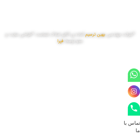
پنج شنبه
8:00 تا 16:00
*شرکت مهندسی
بهین ترسیم
آماده ی آنالیز املاک شماست *طراحی سایت و
سئو توسط
فپرا
تماس با
ما